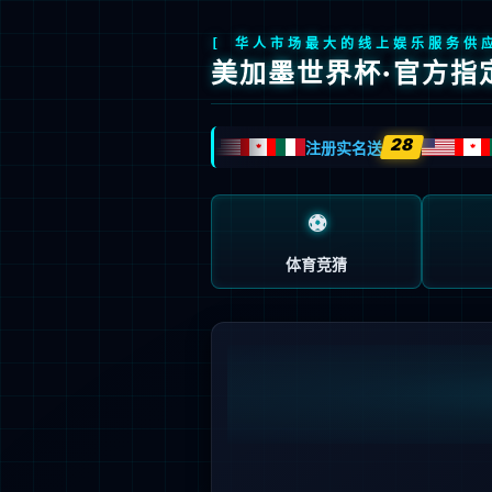
首页
nba
英超
意甲
首页
›
英超
›
内容详情
曼联转会：红魔相中10球
截胡
admin
英超
2026-03-08
204