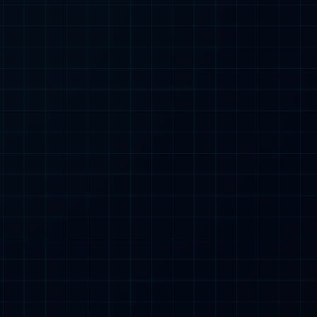
，
转
况