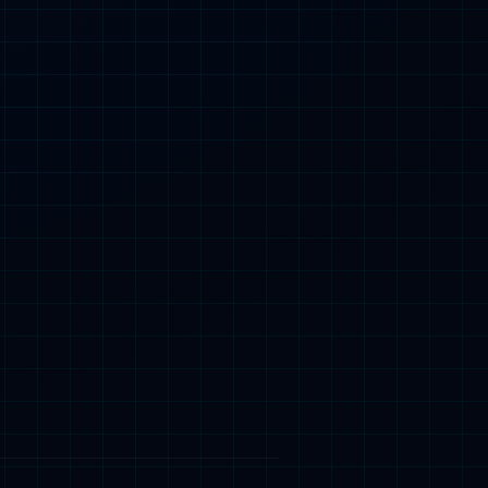
助
遭
利
|