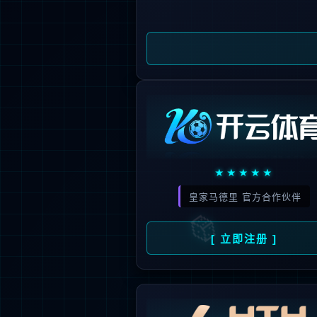
最近，曼联主帅卡里克在卡灵顿训练基地接受媒体
大解读。据悉，曼联的球探部门确实已经锁定几
边锋扬·迪奥曼德。