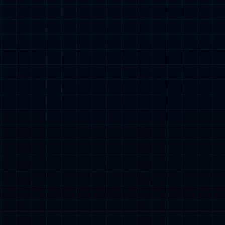
拜仁新
36场24球数据直逼凯恩，但
曼联转会：红魔相中10球7
卡式战
“曼联弃子”想成巨星，还要提
德甲妖锋，中场引援目标或
升很多
死敌截胡
0万获狂
曝曼联1亿可签托纳利，纽卡
足总杯狼队1-0利物浦：于
天
肯卖球员亦愿加盟！对决表现
物浦，是复仇，更是救命稻草
征服拉爵
前瞻