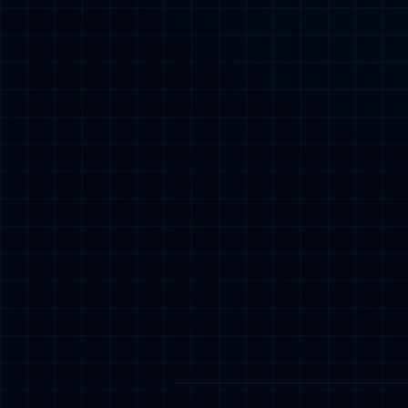
相关文章
震撼！9000万铁卫空降，曼
卡里克转正首签！锁定
城3冠功臣阿克2027长约也难
援，曼联夏窗将围绕“
留？
术”重建
豪门皆获胜：曼城3-1纽卡晋
7500万遭怒视！200
级八强 巴萨1-0毕尔巴鄂4分领
赞，曼城更衣室彻底变
跑 尤文4-0