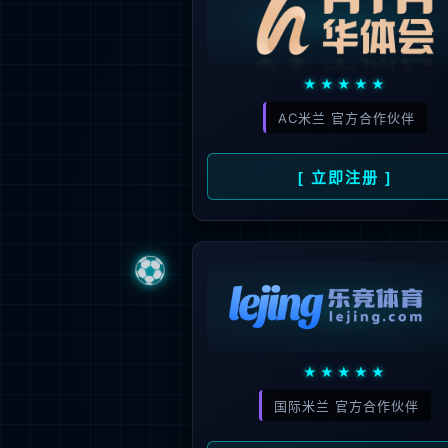
本赛季，只有19岁的迪奥曼德在德甲迅速蹿红。
成为莱比锡攻击线上的一把尖刀。这个数据对一
奋的是，迪奥曼德的冲刺速度超过36公里/小时
莱比锡教练组对迪奥曼德的评价是：速度怪物，他
的大胜让他一夜成名，迪奥曼德在下半场短短18
后，欧洲豪门的球探几乎每周都出现在莱比锡的
曼联盯上迪奥曼德并不奇怪，俱乐部转会主管维
悉，早在冬窗期间曼联的球探就已经多次在现场
间，而迪奥曼德的特点就是为这种体系量身定制
不过莱比锡肯定不会轻易放人，去年夏天他们从西
直签到了2030年，俱乐部并没有设置解约条款
000万欧元才可能让莱比锡决定放人。
除了边锋，曼联今年夏天另一个需要补强的位置