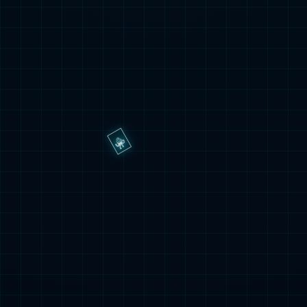
奇迹？塔图姆跟腱修复手术至今还不超过10个月
搜狐体育消息，北京时间3月6日，据最新消...
nba
2026-03-06