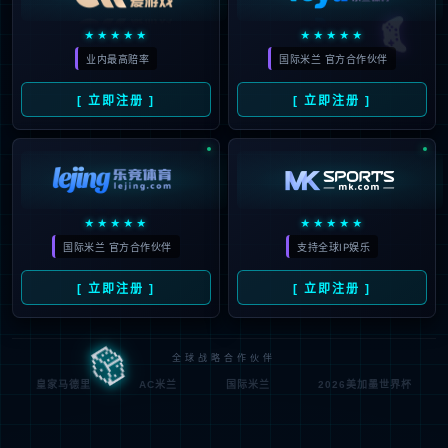
东契奇35分唐斯25+16 湖人胜尼克斯
【搜狐体育战报】北京时间3月9日NBA常...
nba
2026-03-09