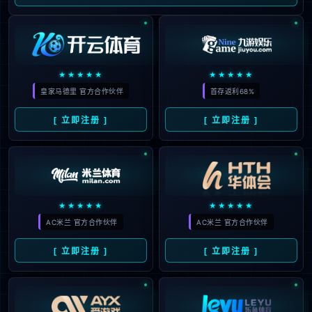
nba
2026-05-08
文班亚马19+15兰德尔12分 马刺狂胜森林狼总分
【搜狐体育战报】北京时间5月7日NBA季...
1-1
nba
2026-05-07